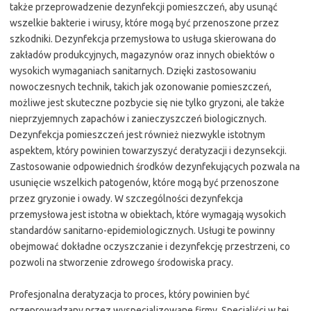
także przeprowadzenie dezynfekcji pomieszczeń, aby usunąć
wszelkie bakterie i wirusy, które mogą być przenoszone przez
szkodniki. Dezynfekcja przemysłowa to usługa skierowana do
zakładów produkcyjnych, magazynów oraz innych obiektów o
wysokich wymaganiach sanitarnych. Dzięki zastosowaniu
nowoczesnych technik, takich jak ozonowanie pomieszczeń,
możliwe jest skuteczne pozbycie się nie tylko gryzoni, ale także
nieprzyjemnych zapachów i zanieczyszczeń biologicznych.
Dezynfekcja pomieszczeń jest również niezwykle istotnym
aspektem, który powinien towarzyszyć deratyzacji i dezynsekcji.
Zastosowanie odpowiednich środków dezynfekujących pozwala na
usunięcie wszelkich patogenów, które mogą być przenoszone
przez gryzonie i owady. W szczególności dezynfekcja
przemysłowa jest istotna w obiektach, które wymagają wysokich
standardów sanitarno-epidemiologicznych. Usługi te powinny
obejmować dokładne oczyszczanie i dezynfekcję przestrzeni, co
pozwoli na stworzenie zdrowego środowiska pracy.
Profesjonalna deratyzacja to proces, który powinien być
przeprowadzany przez wyspecjalizowane firmy. Specjaliści w tej