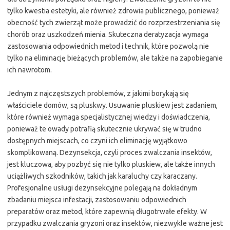
tylko kwestia estetyki, ale również zdrowia publicznego, ponieważ
obecność tych zwierząt może prowadzić do rozprzestrzeniania się
chorób oraz uszkodzeń mienia. Skuteczna deratyzacja wymaga
zastosowania odpowiednich metod i technik, które pozwolą nie
tylko na eliminację bieżących problemów, ale także na zapobieganie
ich nawrotom.
Jednym z najczęstszych problemów, z jakimi borykają się
właściciele domów, są pluskwy. Usuwanie pluskiew jest zadaniem,
które również wymaga specjalistycznej wiedzy i doświadczenia,
ponieważ te owady potrafią skutecznie ukrywać się w trudno
dostępnych miejscach, co czyni ich eliminację wyjątkowo
skomplikowaną. Dezynsekcja, czyli proces zwalczania insektów,
jest kluczowa, aby pozbyć się nie tylko pluskiew, ale także innych
uciążliwych szkodników, takich jak karaluchy czy karaczany.
Profesjonalne usługi dezynsekcyjne polegają na dokładnym
zbadaniu miejsca infestacji, zastosowaniu odpowiednich
preparatów oraz metod, które zapewnią długotrwałe efekty. W
przypadku zwalczania gryzoni oraz insektów, niezwykle ważne jest