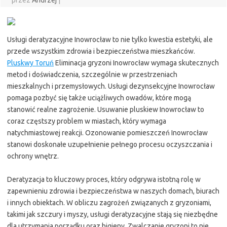
przez
Andrzej
|
Usługi deratyzacyjne Inowrocław to nie tylko kwestia estetyki, ale
przede wszystkim zdrowia i bezpieczeństwa mieszkańców.
Pluskwy Toruń
Eliminacja gryzoni Inowrocław wymaga skutecznych
metod i doświadczenia, szczególnie w przestrzeniach
mieszkalnych i przemysłowych. Usługi dezynsekcyjne Inowrocław
pomaga pozbyć się także uciążliwych owadów, które mogą
stanowić realne zagrożenie. Usuwanie pluskiew Inowrocław to
coraz częstszy problem w miastach, który wymaga
natychmiastowej reakcji. Ozonowanie pomieszczeń Inowrocław
stanowi doskonałe uzupełnienie pełnego procesu oczyszczania i
ochrony wnętrz.
Deratyzacja to kluczowy proces, który odgrywa istotną rolę w
zapewnieniu zdrowia i bezpieczeństwa w naszych domach, biurach
i innych obiektach. W obliczu zagrożeń związanych z gryzoniami,
takimi jak szczury i myszy, usługi deratyzacyjne stają się niezbędne
dla utrzymania porządku oraz higieny. Zwalczanie gryzoni to nie